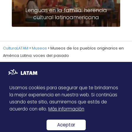
Lenguas en la familia: herencia
cultural latinoamericana
CulturaLATAM
Museos
Museos de los pueblos originarios en
América Latina: voces del pasado
Usamos cookies para asegurar que te brindamos
la mejor experiencia en nuestra web. Si continúas
Sitemap
usando este sitio, asumiremos que estás de
Política de Privacidad
acuerdo con ello.
Más información
Contacto
Aceptar