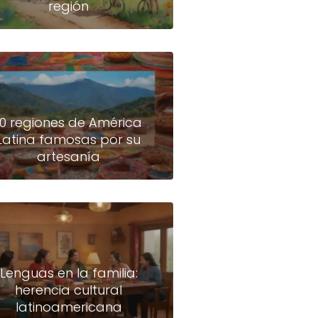
región
10 regiones de América
Latina famosas por su
artesanía
Lenguas en la familia:
herencia cultural
latinoamericana