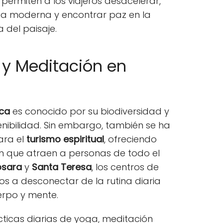
s permiten a los viajeros desacelerar,
ida moderna y encontrar paz en la
 del paisaje.
 y Meditación en
ica
es conocido por su biodiversidad y
nibilidad. Sin embargo, también se ha
ara el
turismo espiritual
, ofreciendo
n que atraen a personas de todo el
osara
y
Santa Teresa
, los centros de
eros a desconectar de la rutina diaria
erpo y mente.
rácticas diarias de yoga, meditación