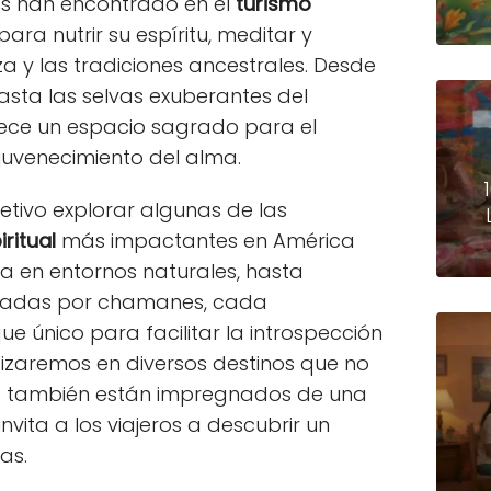
eros han encontrado en el
turismo
ra nutrir su espíritu, meditar y
a y las tradiciones ancestrales. Desde
asta las selvas exuberantes del
ece un espacio sagrado para el
ejuvenecimiento del alma.
jetivo explorar algunas de las
ritual
más impactantes en América
ga en entornos naturales, hasta
uiadas por chamanes, cada
ue único para facilitar la introspección
ndizaremos en diversos destinos que no
ue también están impregnados de una
invita a los viajeros a descubrir un
as.