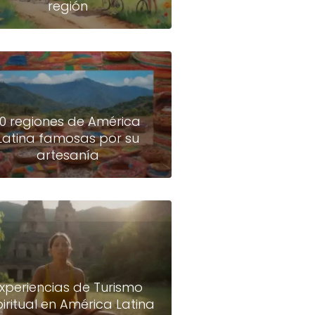
región
10 regiones de América
Latina famosas por su
artesanía
xperiencias de Turismo
piritual en América Latina