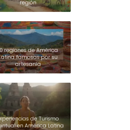
región
10 regiones de América
Latina famosas por su
artesanía
xperiencias de Turismo
piritual en América Latina