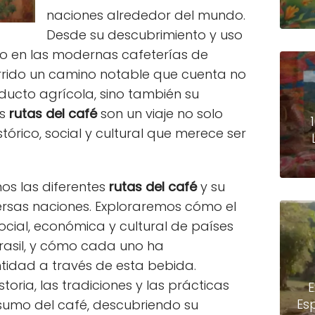
naciones alrededor del mundo.
Desde su descubrimiento y uso
o en las modernas cafeterías de
orrido un camino notable que cuenta no
ducto agrícola, sino también su
as
rutas del café
son un viaje no solo
tórico, social y cultural que merece ser
os las diferentes
rutas del café
y su
versas naciones. Exploraremos cómo el
social, económica y cultural de países
rasil, y cómo cada uno ha
ntidad a través de esta bebida.
oria, las tradiciones y las prácticas
E
Es
nsumo del café, descubriendo su