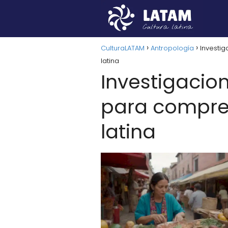
CulturaLATAM
Antropología
Investi
latina
Investigacio
para compren
latina