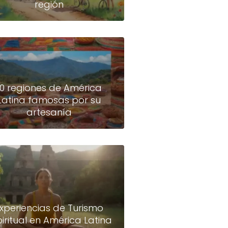
región
10 regiones de América
Latina famosas por su
artesanía
xperiencias de Turismo
piritual en América Latina