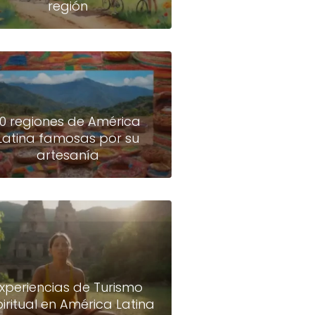
región
10 regiones de América
Latina famosas por su
artesanía
xperiencias de Turismo
piritual en América Latina