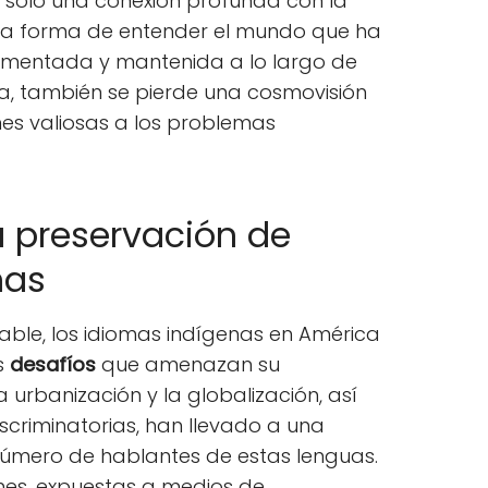
o solo una conexión profunda con la
una forma de entender el mundo que ha
mentada y mantenida a lo largo de
ma, también se pierde una cosmovisión
nes valiosas a los problemas
a preservación de
nas
lable, los idiomas indígenas en América
s
desafíos
que amenazan su
la urbanización y la globalización, así
iscriminatorias, han llevado a una
 número de hablantes de estas lenguas.
nes, expuestas a medios de