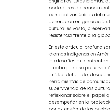
originarios. Estos idiomas, q
portadores de conocimiento
perspectivas únicas del mu
generación en generación. 
cultural es vasta, preservar
resistencia frente a la glob
En este artículo, profundiza
idiomas indígenas en Améric
los desafíos que enfrentan y
a cabo para su preservación
análisis detallado, descub
herramientas de comunicaci
supervivencia de las culturas
reflexionar sobre el papel
desempeñar en la protecció
por extensión, de los puebl