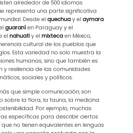
xisten alrededor de 500 idiomas
ue representa una parte significativa
 mundial. Desde el
quechua
y el
aymara
el
guaraní
en Paraguay y el
a el
nahuatl
y el
mixteca
en México,
 herencia cultural de los pueblos que
los. Esta variedad no solo muestra la
ciones humanas, sino que también es
 y resiliencia de las comunidades
ticos, sociales y políticos.
más que simple comunicación; son
sobre la flora, la fauna, la medicina
sostenibilidad. Por ejemplo, muchas
s específicas para describir ciertos
 que no tienen equivalentes en lenguas