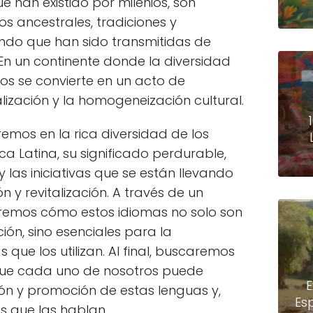
ue han existido por milenios, son
s ancestrales, tradiciones y
ndo que han sido transmitidas de
En un continente donde la diversidad
los se convierte en un acto de
alización y la homogeneización cultural.
remos en la rica diversidad de los
a Latina, su significado perdurable,
 las iniciativas que se están llevando
 y revitalización. A través de un
riremos cómo estos idiomas no solo son
ón, sino esenciales para la
 que los utilizan. Al final, buscaremos
 que cada uno de nosotros puede
E
n y promoción de estas lenguas y,
Es
os que las hablan.