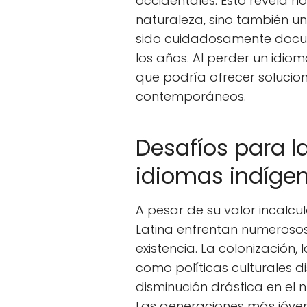
occidentales. Esto revela n
naturaleza, sino también 
sido cuidadosamente docu
los años. Al perder un idio
que podría ofrecer solucio
contemporáneos.
Desafíos para l
idiomas indíge
A pesar de su valor incalcu
Latina enfrentan numeroso
existencia. La colonización, 
como políticas culturales d
disminución drástica en el
Las generaciones más jóve