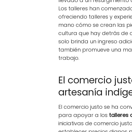
llevado a un resurgimiento d
Los talleres han comenzado 
ofreciendo talleres y exper
mano cómo se crean las pi
cultura que hay detrás de c
solo brinda un ingreso adic
también promueve una mayo
trabajo.
El comercio just
artesanía indíg
El comercio justo se ha co
para apoyar a los
talleres
iniciativas de comercio ju
establecer precios dignos 