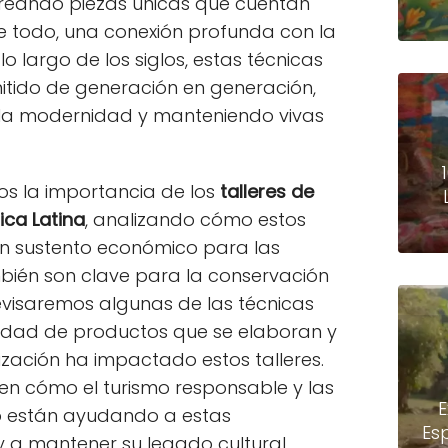
 creando piezas únicas que cuentan
bre todo, una conexión profunda con la
lo largo de los siglos, estas técnicas
itido de generación en generación,
 la modernidad y manteniendo vivas
os la importancia de los
talleres de
ica Latina
, analizando cómo estos
un sustento económico para las
bién son clave para la conservación
Revisaremos algunas de las técnicas
edad de productos que se elaboran y
zación ha impactado estos talleres.
n cómo el turismo responsable y las
E
to están ayudando a estas
Es
 a mantener su legado cultural.