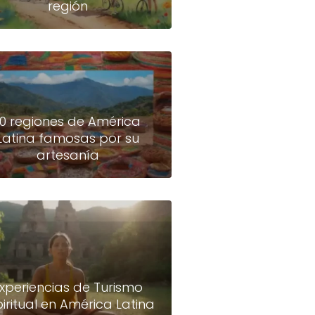
región
10 regiones de América
Latina famosas por su
artesanía
xperiencias de Turismo
piritual en América Latina