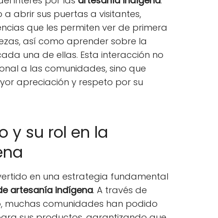
el interés por las
artesanía indígena
.
a abrir sus puertas a visitantes,
iencias que les permiten ver de primera
ezas, así como aprender sobre la
ada una de ellas. Esta interacción no
ional a las comunidades, sino que
r apreciación y respeto por su
o y su rol en la
ena
nvertido en una estrategia fundamental
 de artesanía indígena
. A través de
sto, muchas comunidades han podido
para sus productos, garantizando que