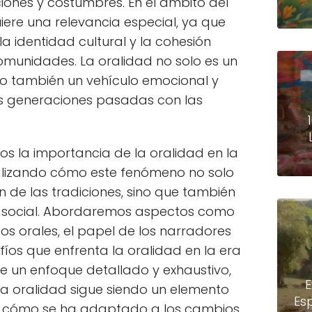
ciones y costumbres. En el ámbito del
iere una relevancia especial, ya que
a identidad cultural y la cohesión
omunidades. La oralidad no solo es un
o también un vehículo emocional y
as generaciones pasadas con las
mos la importancia de la oralidad en la
alizando cómo este fenómeno no solo
n de las tradiciones, sino que también
do social. Abordaremos aspectos como
atos orales, el papel de los narradores
íos que enfrenta la oralidad en la era
 un enfoque detallado y exhaustivo,
E
 oralidad sigue siendo un elemento
Es
r y cómo se ha adaptado a los cambios