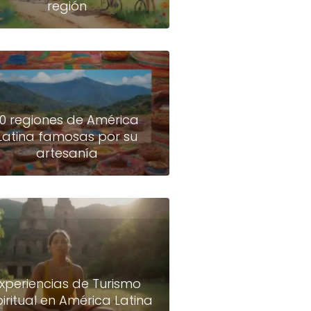
región
10 regiones de América
Latina famosas por su
artesanía
xperiencias de Turismo
piritual en América Latina