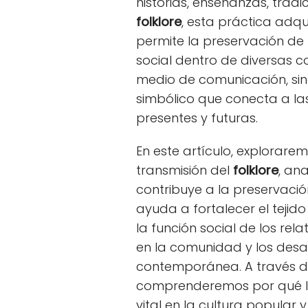
historias, enseñanzas, tradi
folklore
, esta práctica adqu
permite la preservación de l
social dentro de diversas c
medio de comunicación, sin
simbólico que conecta a l
presentes y futuras.
En este artículo, explorare
transmisión del
folklore
, an
contribuye a la preservació
ayuda a fortalecer el teji
la función social de los rel
en la comunidad y los desaf
contemporánea. A través de
comprenderemos por qué la
vital en la cultura popula