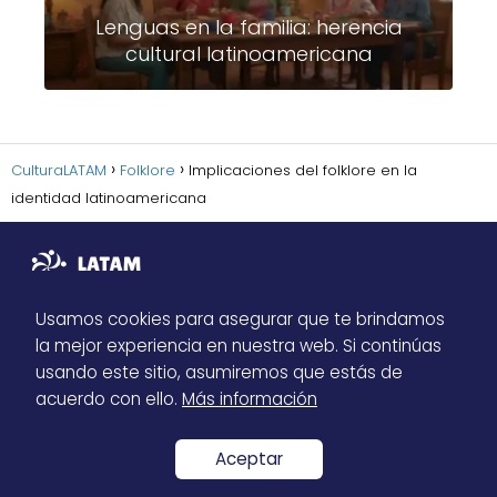
Lenguas en la familia: herencia
cultural latinoamericana
CulturaLATAM
Folklore
Implicaciones del folklore en la
identidad latinoamericana
Usamos cookies para asegurar que te brindamos
la mejor experiencia en nuestra web. Si continúas
Sitemap
usando este sitio, asumiremos que estás de
Política de Privacidad
acuerdo con ello.
Más información
Contacto
Aceptar