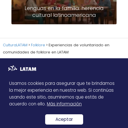
Lenguas en la familia: herencia
cultural latinoamericana
CulturaLATAM
Folklore
Experiencias de voluntariado en
comunidades de folklore en LATAM
Usamos cookies para asegurar que te brindamos
la mejor experiencia en nuestra web. Si continúas
Sitemap
usando este sitio, asumiremos que estás de
Política de Privacidad
acuerdo con ello.
Más información
Contacto
Aceptar