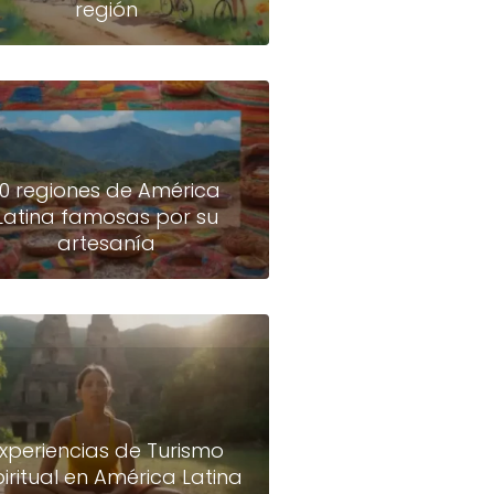
región
10 regiones de América
Latina famosas por su
artesanía
xperiencias de Turismo
piritual en América Latina