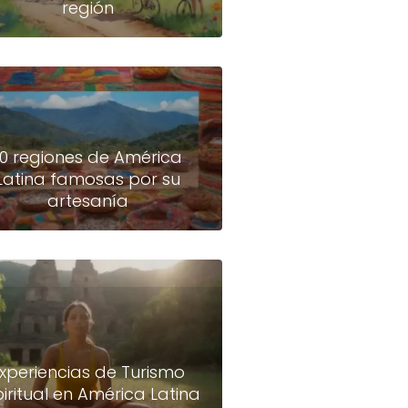
región
10 regiones de América
Latina famosas por su
artesanía
xperiencias de Turismo
piritual en América Latina