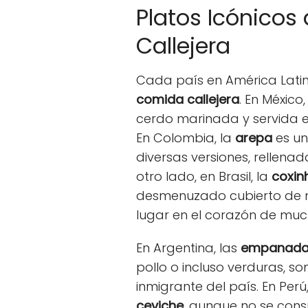
Platos Icónicos
Callejera
Cada país en América Latina
comida callejera
. En México,
cerdo marinada y servida en 
En Colombia, la
arepa
es un
diversas versiones, rellena
otro lado, en Brasil, la
coxin
desmenuzado cubierto de m
lugar en el corazón de much
En Argentina, las
empanada
pollo o incluso verduras, son
inmigrante del país. En Per
ceviche
, aunque no se cons