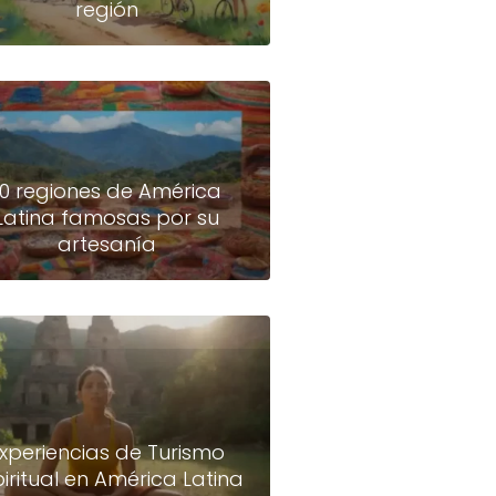
región
10 regiones de América
Latina famosas por su
artesanía
xperiencias de Turismo
piritual en América Latina