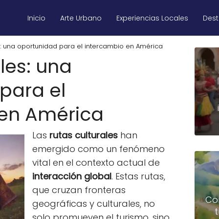
Inicio
Arte Urbano
Experiencias Locales
Des
s: una oportunidad para el intercambio en América
les: una
para el
 en América
Las
rutas culturales
han
emergido como un fenómeno
vital en el contexto actual de
interacción global
. Estas rutas,
que cruzan fronteras
Co
geográficas y culturales, no
solo promueven el turismo, sino