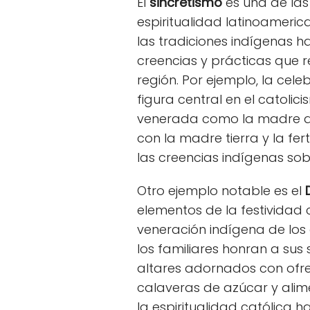
El
sincretismo
es una de las
espiritualidad latinoameric
las tradiciones indígenas
creencias y prácticas que re
región. Por ejemplo, la cele
figura central en el catolic
venerada como la madre de
con la madre tierra y la f
las creencias indígenas sobr
Otro ejemplo notable es el
elementos de la festividad 
veneración indígena de los 
los familiares honran a sus
altares adornados con ofre
calaveras de azúcar y ali
la espiritualidad católica h