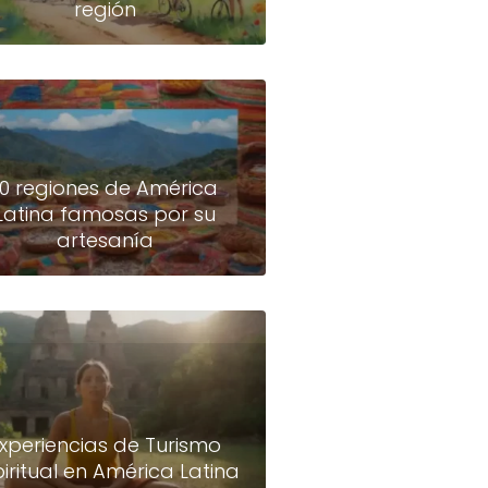
región
10 regiones de América
Latina famosas por su
artesanía
xperiencias de Turismo
piritual en América Latina