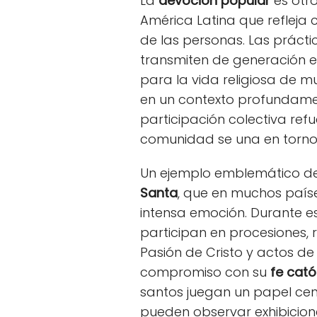
La
devoción popular
es otro
América Latina que refleja c
de las personas. Las práct
transmiten de generación 
para la vida religiosa de m
en un contexto profundame
participación colectiva refu
comunidad se una en torno
Un ejemplo emblemático de
Santa
, que en muchos país
intensa emoción. Durante e
participan en procesiones, 
Pasión de Cristo y actos de
compromiso con su
fe cató
santos juegan un papel cen
pueden observar exhibicione