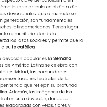
 aspecto clave del catolicismo en
ómo la fe se articula en el día a día
icas devocionales, que a menudo se
en generación, son fundamentales
uchos latinoamericanos. Tienen lugar
nte comunitario, donde la
erza los lazos sociales y permite que la
 a su
fe católica
.
 devoción popular es la
Semana
es de América Latina se celebra con
sta festividad, las comunidades
representaciones teatrales de la
 penitencia que reflejan su profundo
lica
. Además, las imágenes de los
tral en esta devoción, donde se
s elaboradas con velas, flores y