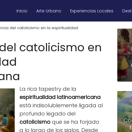
Inicio
Arte Urbano
Experiencias Locales
Des
encia del catolicismo en la espiritualidad
 del catolicismo en
idad
cana
La rica tapestry de la
espiritualidad latinoamericana
está indisolublemente ligada al
profundo legado del
Co
catolicismo
que se ha forjado
a lo largo de los siglos. Desde