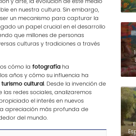
n y arte, la evolución de este medio
ble en nuestra cultura. Sin embargo,
 a ser un mecanismo para capturar la
ugado un papel crucial en el desarrollo
iendo que millones de personas
ersas culturas y tradiciones a través
emos cómo la
fotografía
ha
los años y cómo su influencia ha
l
turismo cultural
. Desde la invención de
 las redes sociales, analizaremos
opiciado el interés en nuevos
una apreciación más profunda de
dedor del mundo.
E
Es