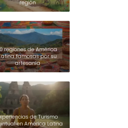
región
10 regiones de América
Latina famosas por su
artesanía
xperiencias de Turismo
piritual en América Latina