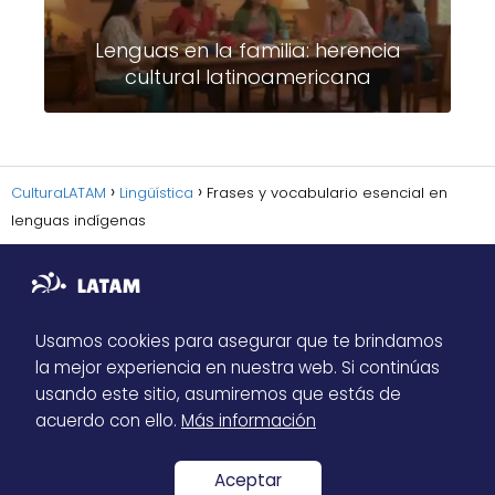
Lenguas en la familia: herencia
cultural latinoamericana
CulturaLATAM
Lingüística
Frases y vocabulario esencial en
lenguas indígenas
Usamos cookies para asegurar que te brindamos
la mejor experiencia en nuestra web. Si continúas
Sitemap
usando este sitio, asumiremos que estás de
Política de Privacidad
acuerdo con ello.
Más información
Contacto
Aceptar