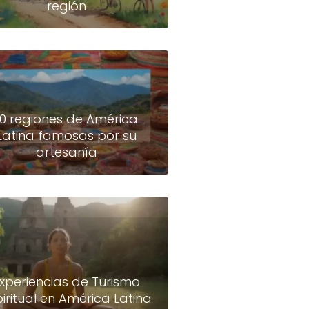
región
10 regiones de América
Latina famosas por su
artesanía
xperiencias de Turismo
piritual en América Latina