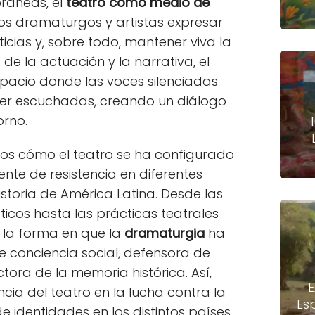
ráneas, el
teatro como medio de
os dramaturgos y artistas expresar
usticias y, sobre todo, mantener viva la
de la actuación y la narrativa, el
spacio donde las voces silenciadas
er escuchadas, creando un diálogo
orno.
mos cómo el teatro se ha configurado
te de resistencia en diferentes
istoria de América Latina. Desde las
cos hasta las prácticas teatrales
 la forma en que la
dramaturgia
ha
 conciencia social, defensora de
ora de la memoria histórica. Así,
E
ia del teatro en la lucha contra la
Es
e identidades en los distintos países