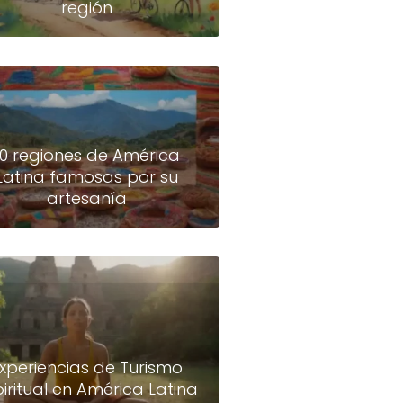
región
10 regiones de América
Latina famosas por su
artesanía
xperiencias de Turismo
piritual en América Latina