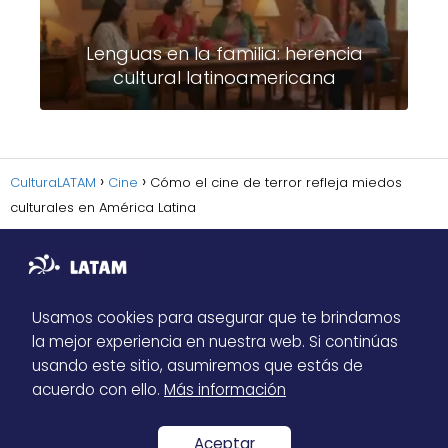
Lenguas en la familia: herencia
cultural latinoamericana
CulturaLATAM
Cine
Cómo el cine de terror refleja miedos
culturales en América Latina
Usamos cookies para asegurar que te brindamos
la mejor experiencia en nuestra web. Si continúas
Sitemap
usando este sitio, asumiremos que estás de
Política de Privacidad
acuerdo con ello.
Más información
Contacto
Aceptar