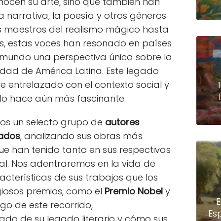
ocen su arte, sino que también han
 la narrativa, la poesía y otros géneros
es maestros del realismo mágico hasta
, estas voces han resonado en países
 mundo una perspectiva única sobre la
entidad de América Latina. Este legado
e entrelazado con el contexto social y
e lo hace aún más fascinante.
emos un selecto grupo de
autores
nados
, analizando sus obras más
e han tenido tanto en sus respectivas
al. Nos adentraremos en la vida de
racterísticas de sus trabajos que los
igiosos premios, como el
Premio Nobel
y
E
argo de este recorrido,
Es
ado de su legado literario y cómo sus