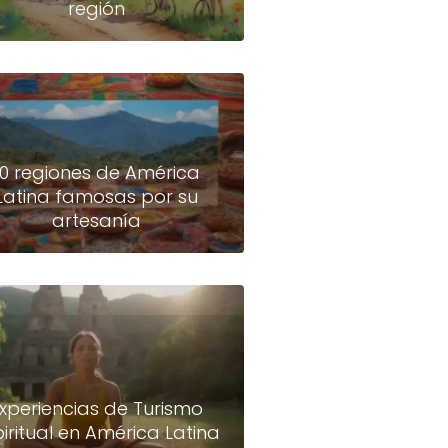
región
10 regiones de América
Latina famosas por su
artesanía
xperiencias de Turismo
piritual en América Latina