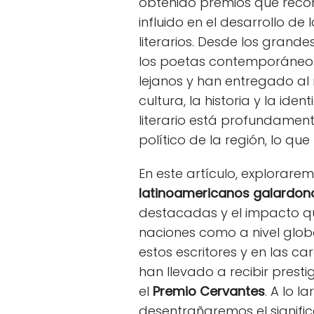
obtenido premios que recon
influido en el desarrollo de
literarios. Desde los grand
los poetas contemporáneos
lejanos y han entregado al
cultura, la historia y la id
literario está profundament
político de la región, lo qu
En este artículo, explorar
latinoamericanos galardo
destacadas y el impacto qu
naciones como a nivel glob
estos escritores y en las ca
han llevado a recibir prest
el
Premio Cervantes
. A lo l
desentrañaremos el signific