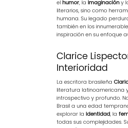
el
humor
, la
imaginación
y l
literarios, sino como herra
humana. Su legado perdura,
también en los innumerabl
inspiración en su enfoque a
Clarice Lispecto
Interioridad
La escritora brasileña
Clari
literatura latinoamericana y
introspectivo y profundo. 
Brasil a una edad temprana, 
explorar la
identidad
, la
fem
todas sus complejidades. S