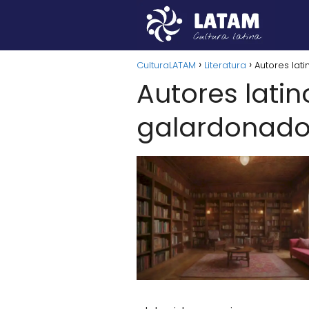
CulturaLATAM
Literatura
Autores lat
Autores lati
galardonado